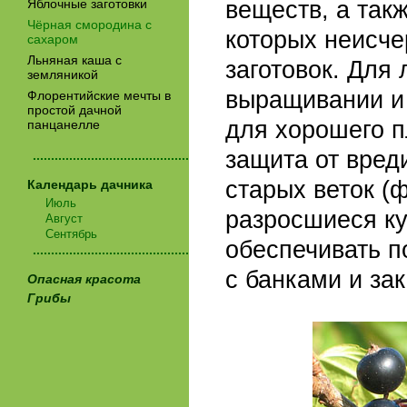
веществ, а так
Яблочные заготовки
Чёрная смородина с
которых неисче
сахаром
Льняная каша с
заготовок. Для
земляникой
выращивании и 
Флорентийские мечты в
простой дачной
для хорошего 
панцанелле
защита от вред
...........................................
старых веток (
Календарь дачника
Июль
разросшиеся ку
Август
Сентябрь
обеспечивать п
...........................................
с банками и з
Опасная красота
Грибы