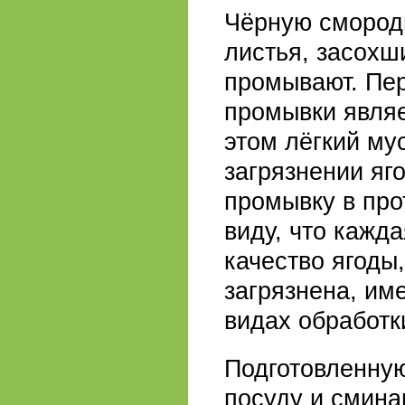
Чёрную смороди
листья, засохши
промывают. Пе
промывки являе
этом лёгкий му
загрязнении яг
промывку в про
виду, что кажд
качество ягоды
загрязнена, им
видах обработк
Подготовленну
посуду и смин