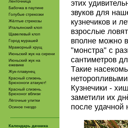
этих удивитель
Ленточница
Бабочка в паутине
звуков для наш
Голубые стрекозки
кузнечиков и ле
Жёлтые стрекозы
Итальянский клоп
взрослые ловят
Щавелевый клоп
вполне можно в
Город мурашей
Мраморный хрущ
"монстра" с ра
Июньский жук на сирени
сантиметров дл
Июньский жук на
ежевике
Такие насекомы
Жук-плавунец
неторопливыми,
Красный слизень.
Брюхоноги атакуют!
Кузнечики - хи
Красный слизень.
Брюхоног вблизи
заметили их днё
Лёгочные улитки
после удачной 
Осиное гнездо
...........................................
Календарь дачника