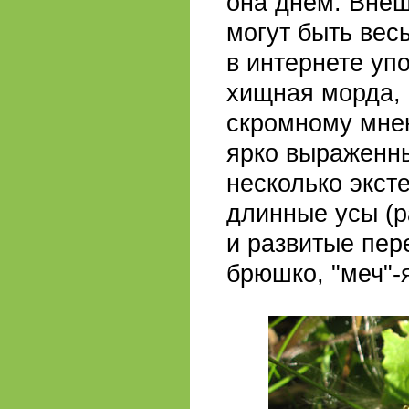
она днём. Внеш
могут быть вес
в интернете упо
хищная морда, 
скромному мнен
ярко выраженн
несколько экст
длинные усы (р
и развитые пер
брюшко, "меч"-