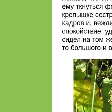
ему ткнуться ф
крепышке сестр
кадров и, вежл
спокойствие, у
сидел на том ж
то большого и в